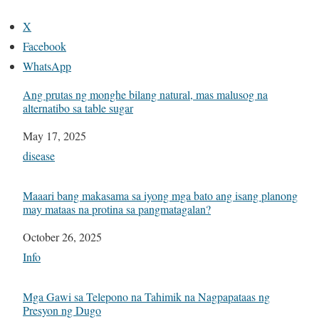
X
Facebook
WhatsApp
Ang prutas ng monghe bilang natural, mas malusog na
alternatibo sa table sugar
Date
May 17, 2025
In relation to
disease
Maaari bang makasama sa iyong mga bato ang isang planong
may mataas na protina sa pangmatagalan?
Date
October 26, 2025
In relation to
Info
Mga Gawi sa Telepono na Tahimik na Nagpapataas ng
Presyon ng Dugo