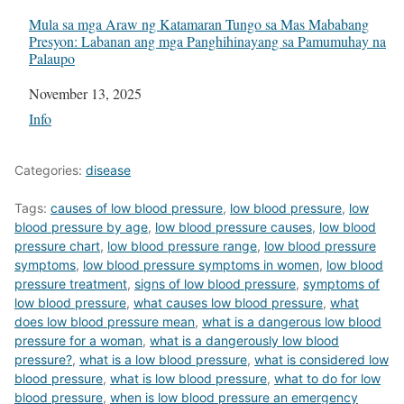
Mula sa mga Araw ng Katamaran Tungo sa Mas Mababang
Presyon: Labanan ang mga Panghihinayang sa Pamumuhay na
Palaupo
Date
November 13, 2025
In relation to
Info
Categories:
disease
Tags:
causes of low blood pressure
,
low blood pressure
,
low
blood pressure by age
,
low blood pressure causes
,
low blood
pressure chart
,
low blood pressure range
,
low blood pressure
symptoms
,
low blood pressure symptoms in women
,
low blood
pressure treatment
,
signs of low blood pressure
,
symptoms of
low blood pressure
,
what causes low blood pressure
,
what
does low blood pressure mean
,
what is a dangerous low blood
pressure for a woman
,
what is a dangerously low blood
pressure?
,
what is a low blood pressure
,
what is considered low
blood pressure
,
what is low blood pressure
,
what to do for low
blood pressure
,
when is low blood pressure an emergency