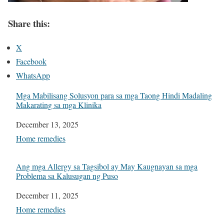
Share this:
X
Facebook
WhatsApp
Mga Mabilisang Solusyon para sa mga Taong Hindi Madaling
Makarating sa mga Klinika
Date
December 13, 2025
In relation to
Home remedies
Ang mga Allergy sa Tagsibol ay May Kaugnayan sa mga
Problema sa Kalusugan ng Puso
Date
December 11, 2025
In relation to
Home remedies