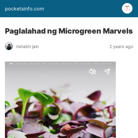
pocketsinfo.com
Paglalahad ng Microgreen Marvels
rishabh jain
2 years ago