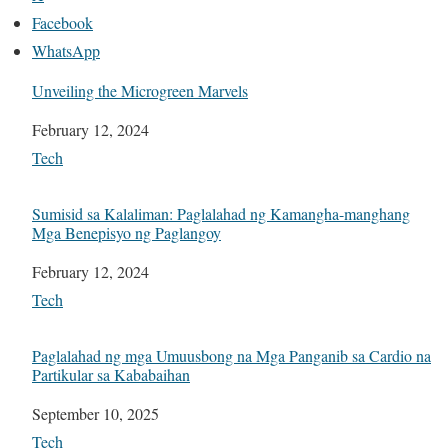
Facebook
WhatsApp
Unveiling the Microgreen Marvels
Date
February 12, 2024
In relation to
Tech
Sumisid sa Kalaliman: Paglalahad ng Kamangha-manghang
Mga Benepisyo ng Paglangoy
Date
February 12, 2024
In relation to
Tech
Paglalahad ng mga Umuusbong na Mga Panganib sa Cardio na
Partikular sa Kababaihan
Date
September 10, 2025
In relation to
Tech