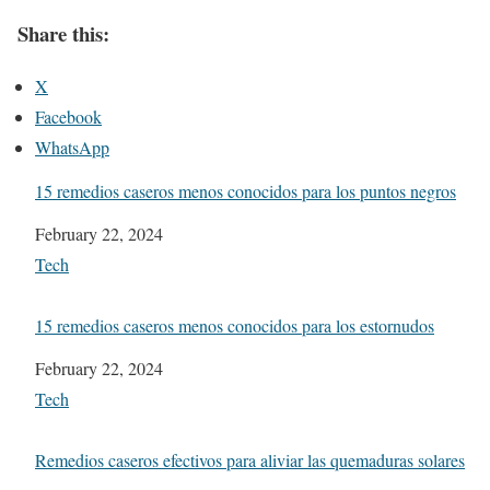
Share this:
X
Facebook
WhatsApp
15 remedios caseros menos conocidos para los puntos negros
Date
February 22, 2024
In relation to
Tech
15 remedios caseros menos conocidos para los estornudos
Date
February 22, 2024
In relation to
Tech
Remedios caseros efectivos para aliviar las quemaduras solares