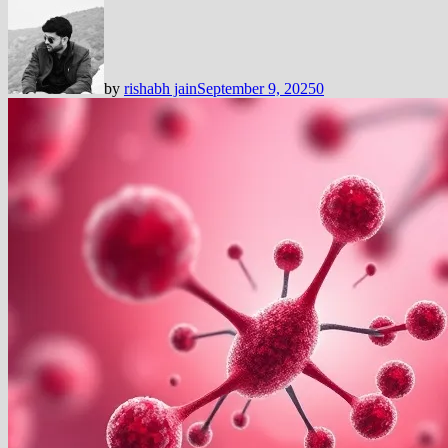
by
rishabh jain
September 9, 2025
0