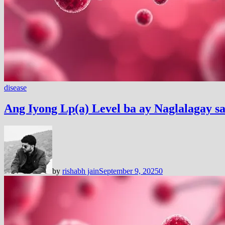
disease
Ang Iyong Lp(a) Level ba ay Naglalagay sa
by
rishabh jain
September 9, 2025
0