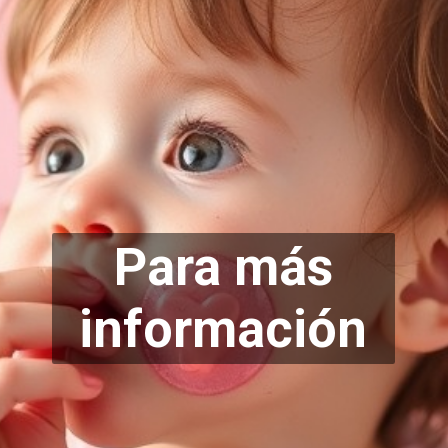
Para más
info
rmación