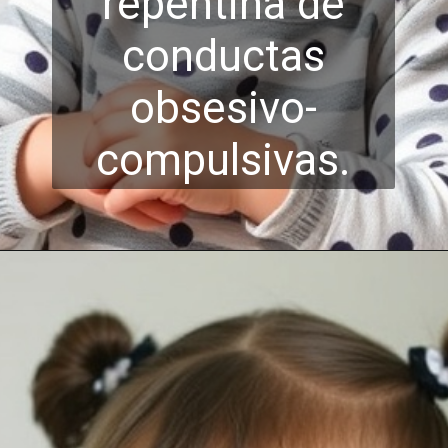
repentina de
conductas
obsesivo-
compu
lsivas.