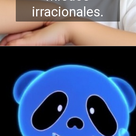
irracio
nales.