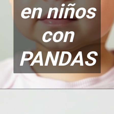
en niños
con
PAND
AS