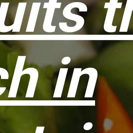
uits t
ch in