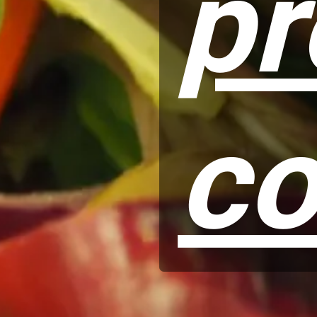
pr
co