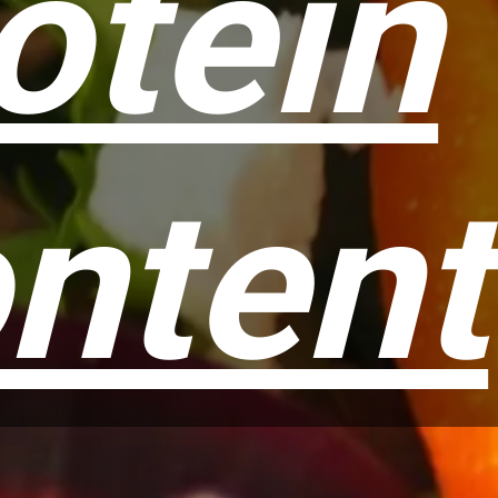
otein
ntent