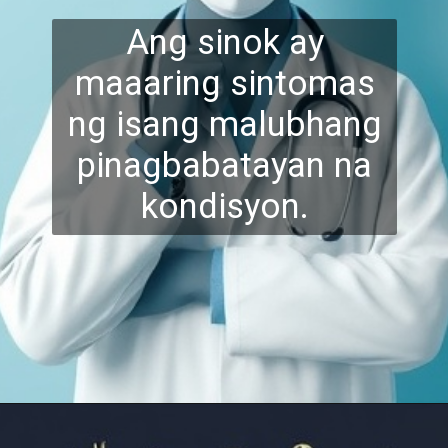
Ang sinok ay
maaaring sintomas
ng isang malubhang
pinagbabatayan na
kondis
yon.