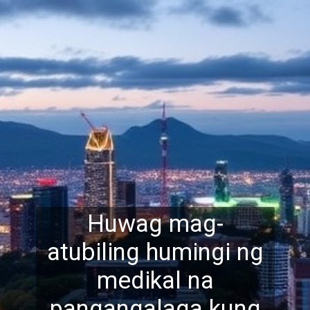
Huwag mag-
atubiling humingi ng
medikal na
pangangalaga kung