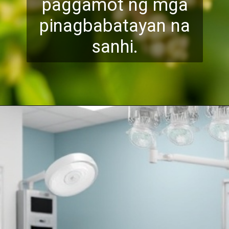
paggamot ng mg
a
pinagbabatayan na
sanhi.