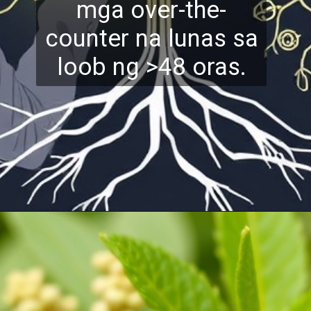
mga over-the-
counter na lunas sa
loob ng >48 oras.