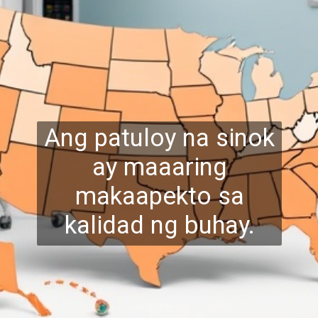
Ang patuloy na sinok
ay maaaring
makaapekto sa
kalidad ng buhay.