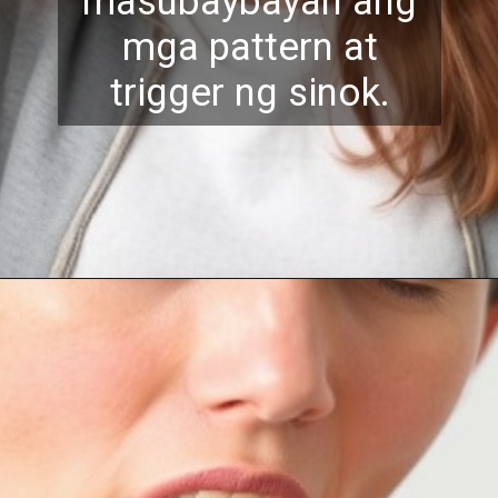
masubaybayan ang
mga pattern at
trigger ng sinok.