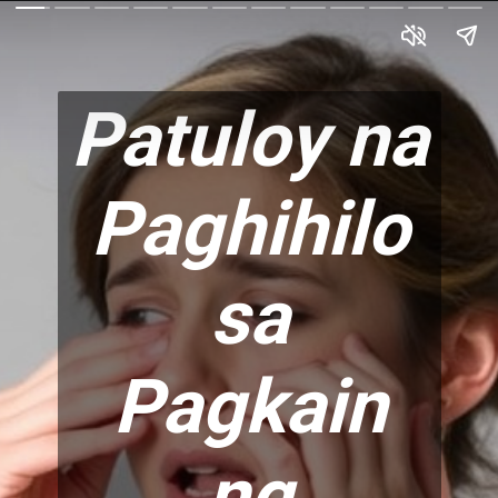
Patuloy na
Paghihilo
sa
Pagkain
ng