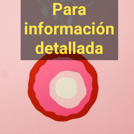
Para
información
d
etallada