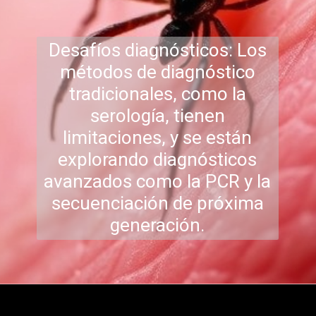
Desafíos diagnósticos: Los
métodos de diagnóstico
tradicionales, como la
serología, tienen
limitaciones, y se están
explorando diagnósticos
avanzados como la PCR y la
sec
uenciación de próxima
generación.