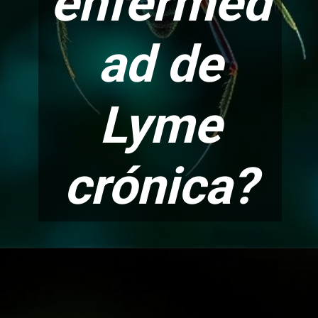
enfermed
ad de
Ly
me
crónica?