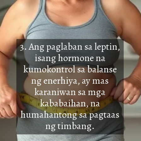
3. Ang paglaban sa leptin,
isang hormone na
kumokontrol sa balanse
ng enerhiya, ay mas
karaniwan sa mga
kababai
han, na
humahantong sa pagtaas
ng timbang.