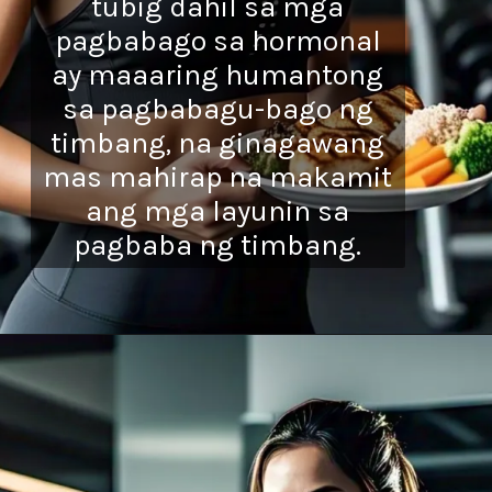
tubig dahil sa mga
pagbabago sa hormonal
ay maaaring humantong
sa pagbabagu-bago ng
timbang, na gi
nagawang
mas mahirap na makamit
ang mga layunin sa
pagbaba ng timbang.