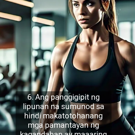
6. Ang panggigipit ng
lipunan na sumunod sa
hindi makatotohanang
mga pamantayan ng
kagandahan ay maaaring