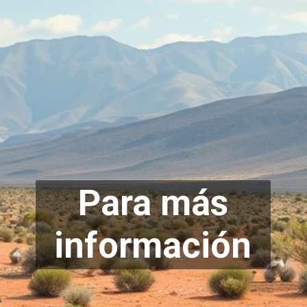
Para más
info
rmación