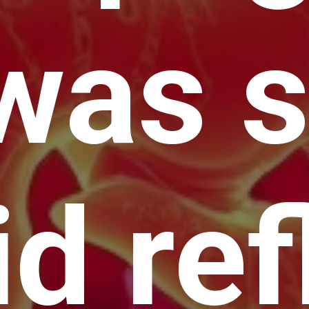
was 
id ref