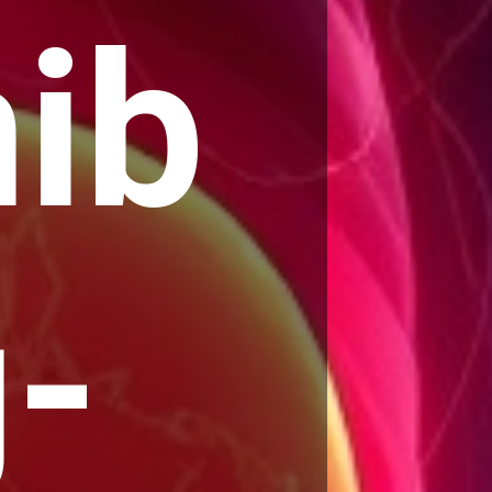
ib
g-