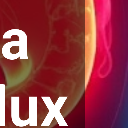
sa
lux