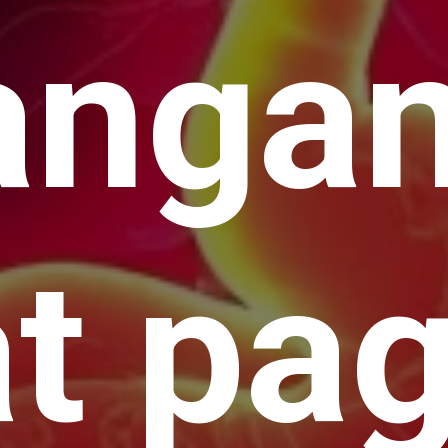
angan
at pa