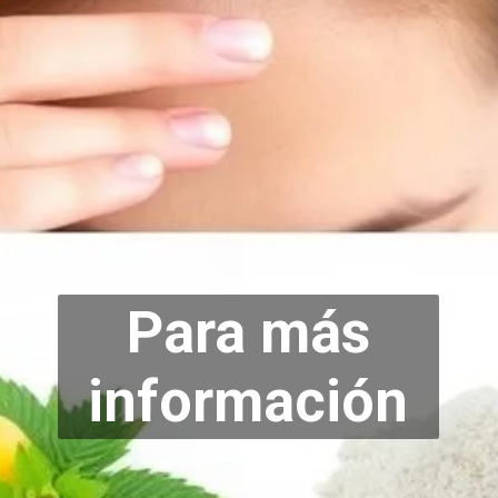
Para más
info
rmación