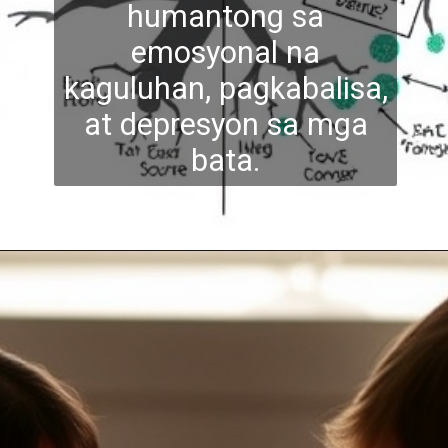
humantong sa
emosyonal na
kaguluhan, pagkabal
isa,
at depresyon sa mga
bata.