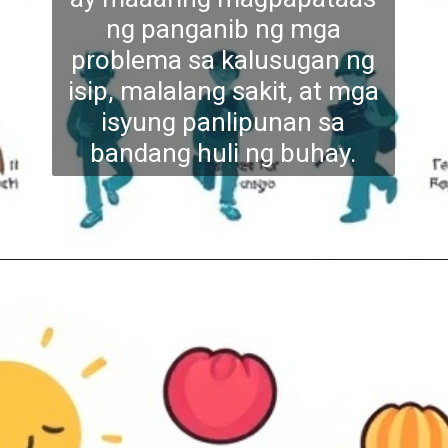
ng panganib ng mga
problema sa kalusugan ng
isip, malalan
g sakit, at mga
isyung panlipunan sa
bandang huli ng buhay.