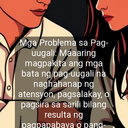
Mga Problema sa Pag-
uugali: Maaaring
magpakita ang mga
bata ng pag-uugali na
naghahanap ng
atensyon, pagsalakay, o
pagsira sa sarili
bilang
resulta ng
pagpapabaya o pang-