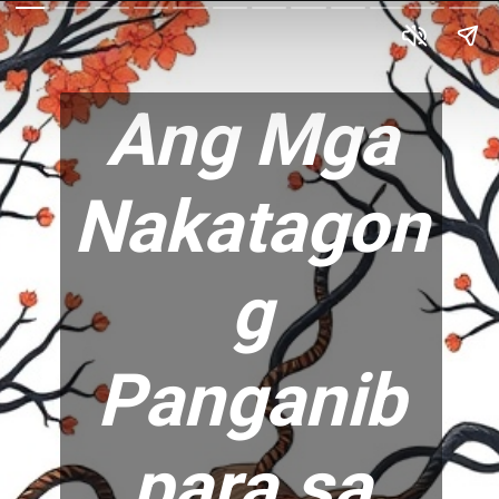
Ang Mga
Nakatagon
g
Panganib
para sa