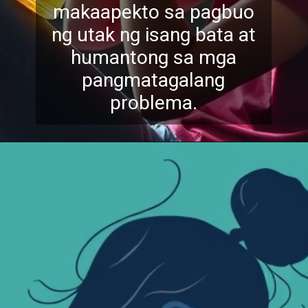
makaapekto sa pagbuo
ng ut
ak ng isang bata at
humantong sa mga
pangmatagalang
problema.