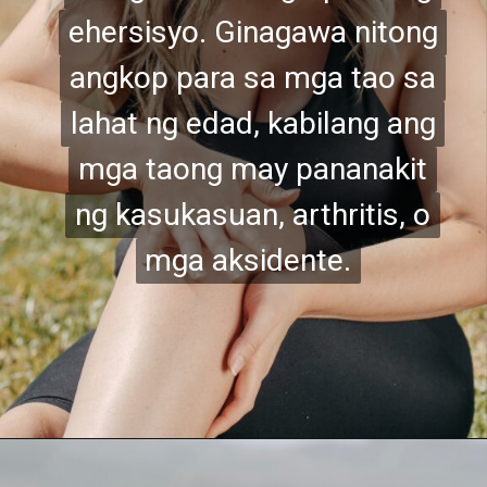
ehersisyo. Ginagawa nitong
ehersisyo. Ginagawa nitong
angkop para sa mga tao sa
angkop para sa mga tao sa
lahat ng edad, kabilang ang
lahat ng edad, kabilang ang
mga taong may pananakit
mga taong may pananakit
ng kasukasuan, arthritis, o
ng kasukasuan, arthritis, o
mga aksidente.
mga aksidente.