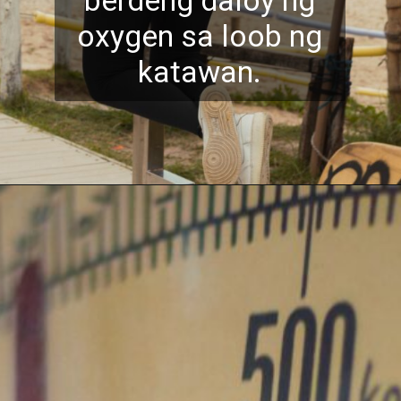
berdeng daloy ng
oxygen sa loob ng
katawan.