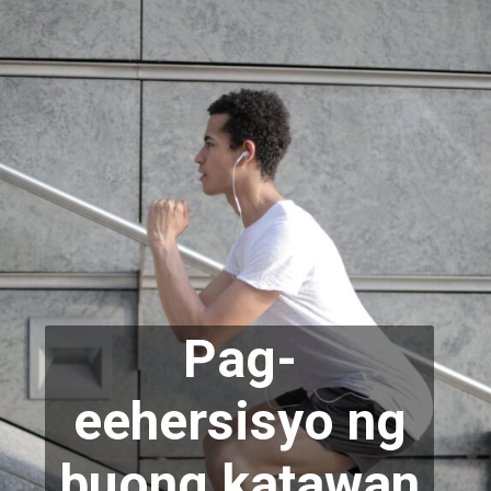
Pag-
eehersisyo ng
buong katawan