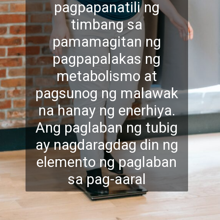
pagpapanatili ng
timbang sa
pamamagitan ng
pagpapalakas ng
metabolismo at
pagsunog ng malawak
na hanay ng enerhiya.
Ang pa
glaban ng tubig
ay nagdaragdag din ng
elemento ng paglaban
sa pag-aaral