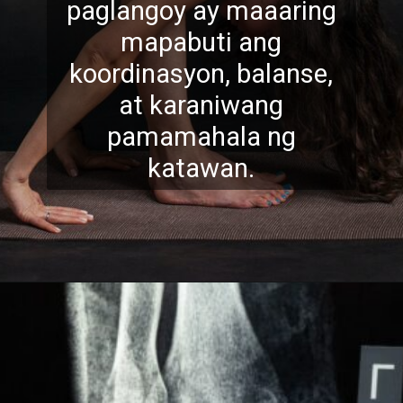
paglangoy ay maaarin
g
mapabuti ang
koordinasyon, balanse,
at karaniwang
pamamahala ng
katawan.