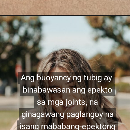
Ang buoyancy ng tubig ay
Ang buoyancy ng tubig ay
binabawasan ang epekto
binabawasan ang epekto
sa mga joints, na
sa mga joints, na
ginagawang paglangoy na
ginagawang paglangoy na
isang mababang-epektong
isang mababang-epektong