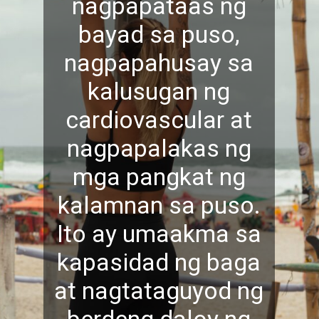
nagpapataas ng
bayad sa puso,
nagpapahusay sa
kalusugan ng
cardiovascular at
nagpapalakas ng
mga pangkat ng
kalamnan sa puso.
Ito ay umaakma sa
kapasidad ng baga
at nagtataguyod ng