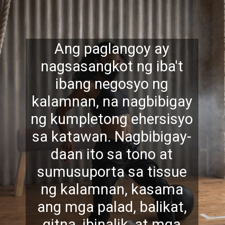
Ang paglangoy ay
nagsasangkot ng iba't
ibang negosyo ng
kalamnan, na nagbibigay
ng kumpletong ehersisyo
sa katawan. Nagbibigay-
daan ito sa tono at
sumusuporta sa tissue
ng kalamnan, kasam
a
ang mga palad, balikat,
gitna, ibinalik, at mga