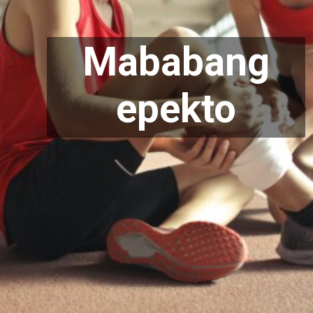
Mababang
e
pekto