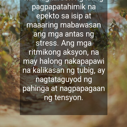
pagpapatahimik na
epekto sa isip at
maaaring mabawasan
ang mga antas ng
stress. Ang mga
ritmikong aksyon, na
may halong nakapapawi
na kalikasan ng tubig, ay
nagtataguyod ng
pahinga at nagpapagaan
ng tensyon.