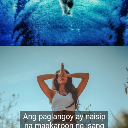
Ang paglangoy ay naisip
na magkaroon ng isang