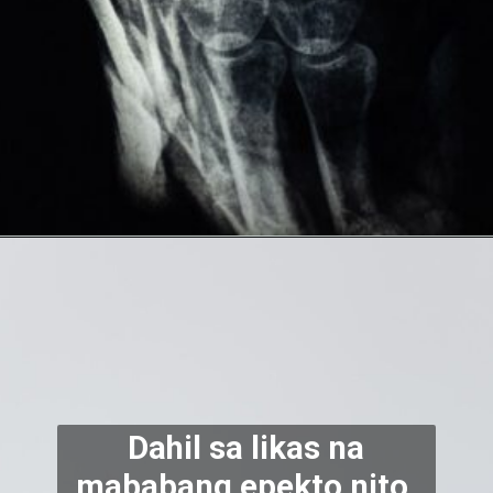
Dahil sa likas na
mababang epekto nito,