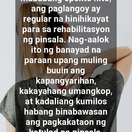
ang paglangoy ay
regular na hinihikayat
para sa rehabilitasyon
ng pinsala. Nag-aalok
ito ng banayad na
paraan upang muling
buuin ang
kapangyarihan,
kakayahang uma
ngkop,
at kadaliang kumilos
habang binabawasan
ang pagkakataon ng