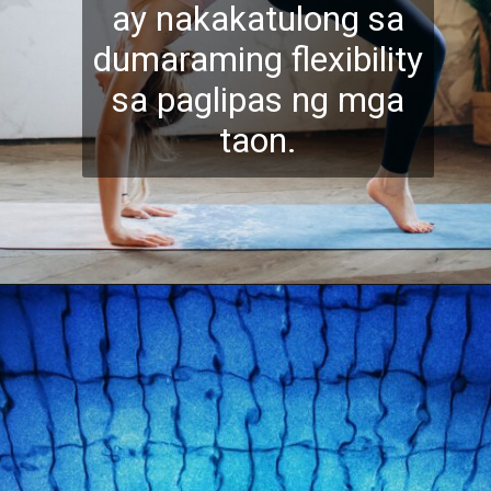
ay nakakatulong sa
dumaraming flexibility
sa paglipas ng mga
taon.