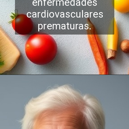
enfermedades
ca
rdiovasculares
prematuras.