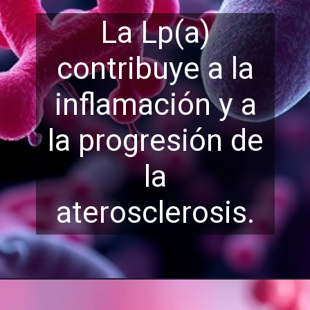
La Lp(a)
contribuye a la
inflamación y a
la progresión de
la
atero
sclerosis.