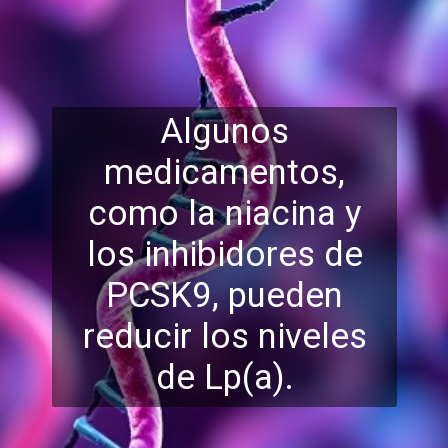
Algunos
medicamentos,
como la niacina y
los inhibidores de
PCSK9, pueden
re
ducir los niveles
de Lp(a).