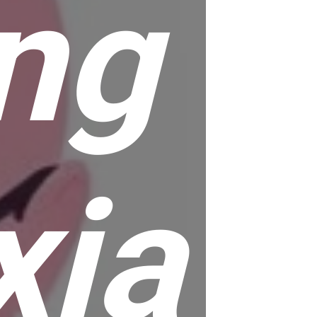
ng
xia