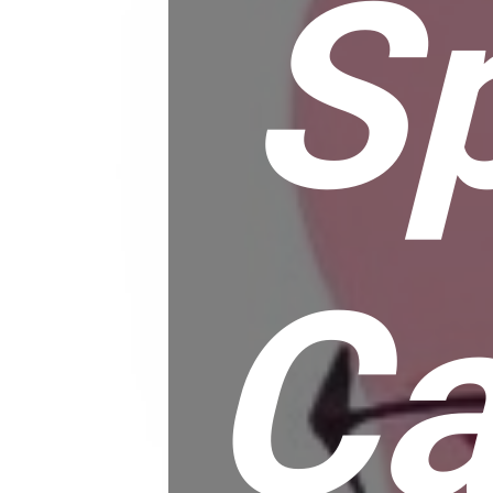
Sp
Ca