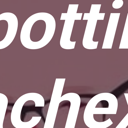
otti
che