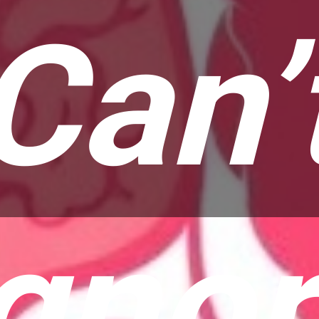
Can’
gno