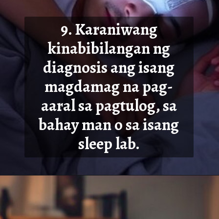
9. Karaniwang
kinabibilangan ng
diagnosis ang isang
magdamag na pag-
aaral sa pagtulog, sa
b
ahay man o sa isang
sleep lab.