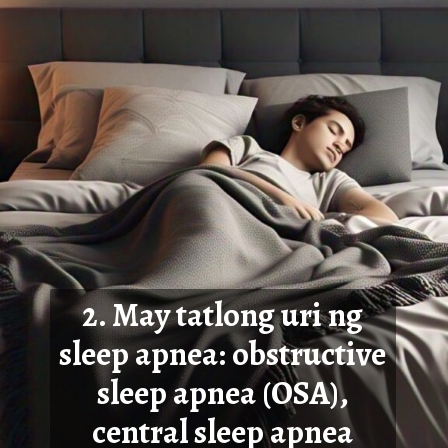
2. May tatlong uri ng
sleep apnea: obstructive
sleep apnea (OSA),
central sleep apnea