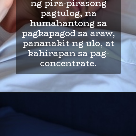
ng pira-pirasong
pagtulog, na
humahantong sa
pagkapagod sa araw,
panana
kit ng ulo, at
kahirapan sa pag-
concentrate.