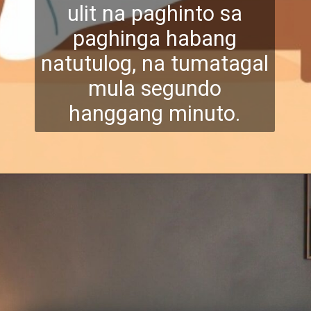
ulit na paghinto sa
paghinga habang
natutulog, na tumataga
l
mula segundo
hanggang minuto.