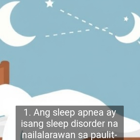
1. Ang sleep apnea ay
isang sleep disorder na
nailalarawan sa paulit-