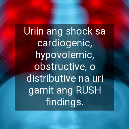
Uriin ang shock sa
cardiogenic,
hypovolemic,
obstructive, o
distributive na uri
gamit ang RUSH
findin
gs.