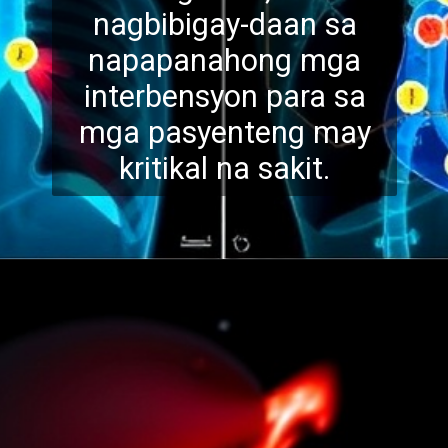
nagbibigay-daan sa
napapanahong mga
interbe
nsyon para sa
mga pasyenteng may
kritikal na sakit.