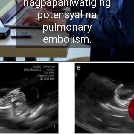
nagpapahiwatig ng
poten
syal na
pulmonary
embolism.