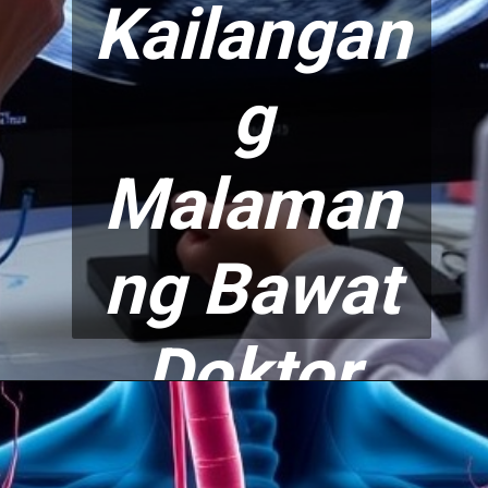
Kailangan
g
Malaman
ng B
awat
Doktor