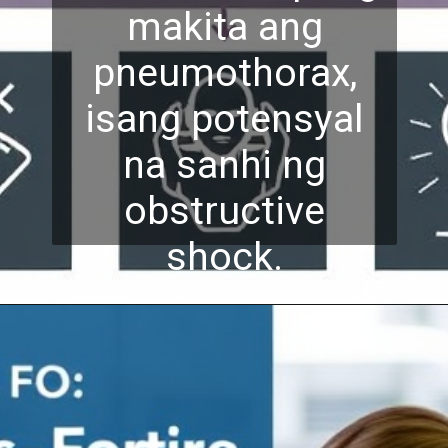
makita ang
pneumothorax,
isang potensyal
na sanhi
ng
obstructive
shock.