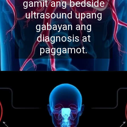
gamit ang bedside
ultrasound upang
gabaya
n ang
diagnosis at
paggamot.