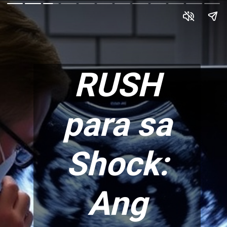
RUSH
para sa
Shock:
Ang