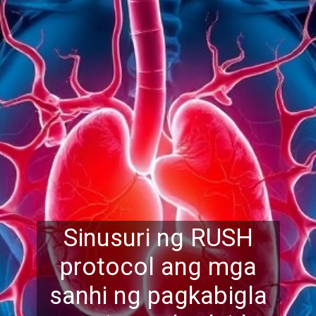
Sinusuri ng RUSH
protocol ang mga
sanhi ng pagkabigla