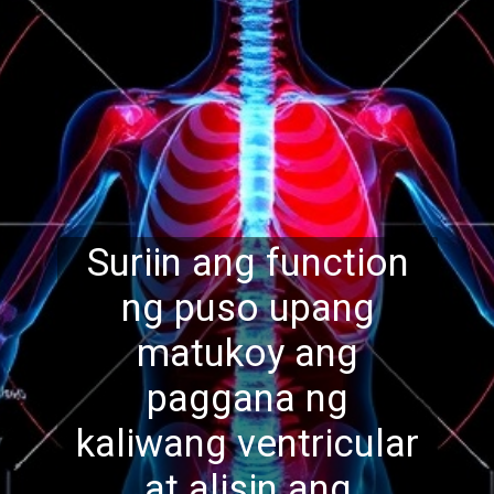
Suriin ang function
ng puso upang
matukoy ang
paggana ng
kaliwang ventricular
at alisin ang