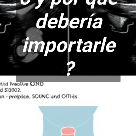
debería
im
portarle
?