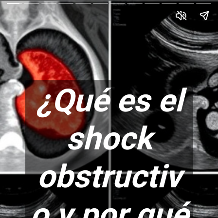
¿Qué es el
shock
obstructiv
o y por qué