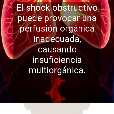
El shock obstructivo
puede provocar una
perfusión orgánica
inadecuada,
causando
insufi
ciencia
multiorgánica.