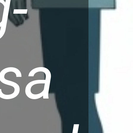
g-
sa