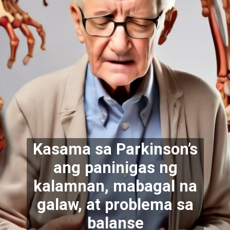
Kasama sa Parkinson’s
ang paninigas ng
kalamnan, mabagal na
galaw, at problema sa
balanse