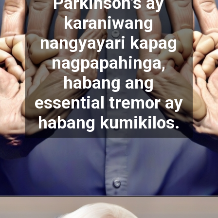
Parkinson's ay
karaniwang
nangyayari kapag
nagpapahinga,
habang ang
essential tremor ay
habang kumikilos.