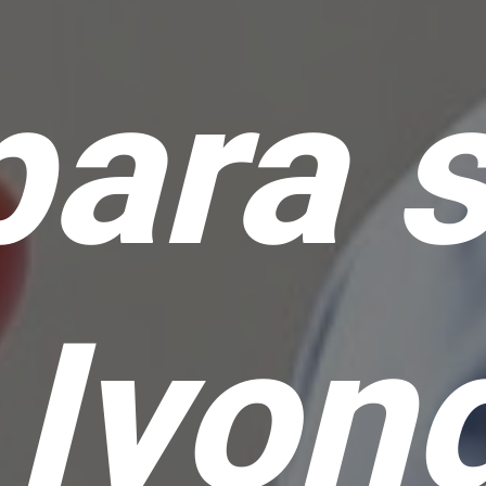
para 
Iyon