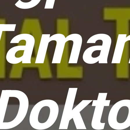
Tama
Dokto