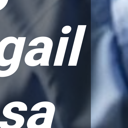
ail
sa