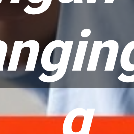
nging
g