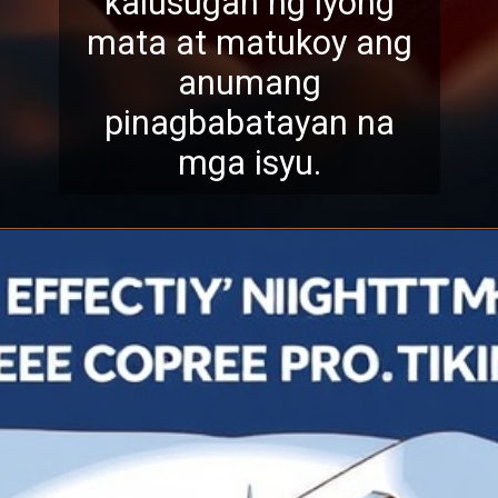
kalusugan ng iyong
mata at matukoy ang
anumang
pinagbabatayan na
mga isyu.