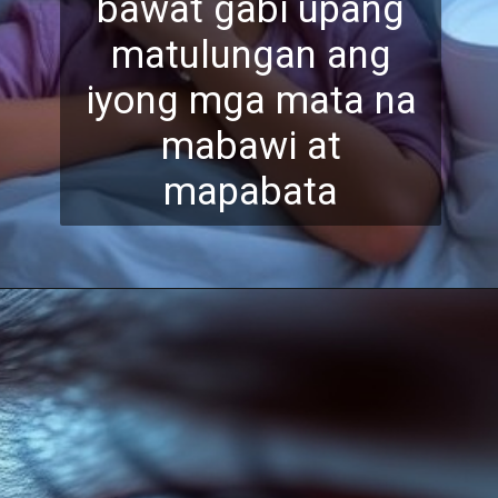
bawat gabi upang
matulungan ang
iyong mg
a mata na
mabawi at
mapabata