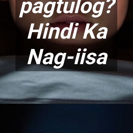
pagtulog?
Hind
i Ka
Nag-iisa