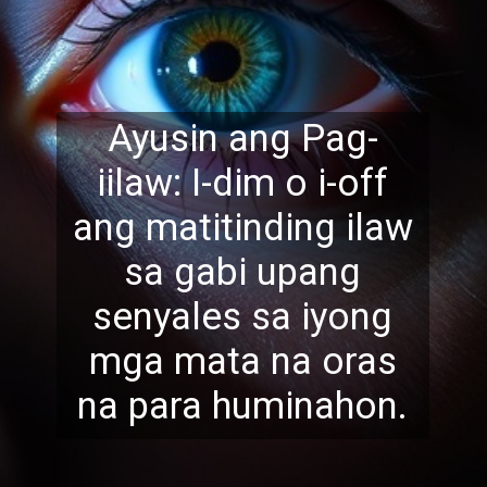
Ayusin ang Pag-
iilaw: I-dim o i-off
ang matitinding ilaw
sa gabi upang
senyales sa iyong
mga mata na oras
na par
a huminahon.