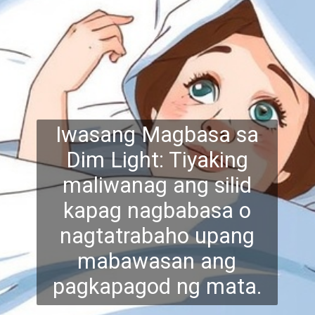
Iwasang Magbasa sa
Dim Light: Tiyaking
maliwanag ang silid
kapag nagbabasa o
nagtatrabaho upang
mabaw
asan ang
pagkapagod ng mata.