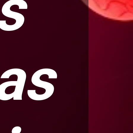
s
las