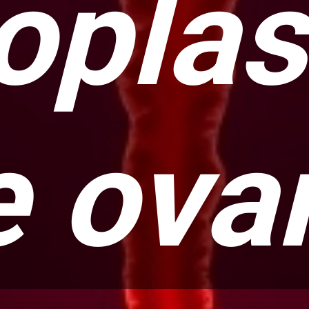
oplas
e ova