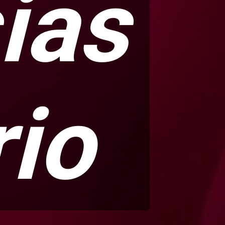
ias
rio