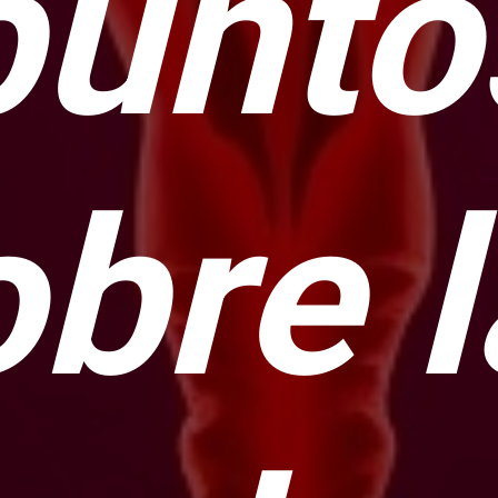
punto
obre 