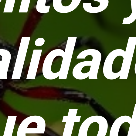
alida
ue to