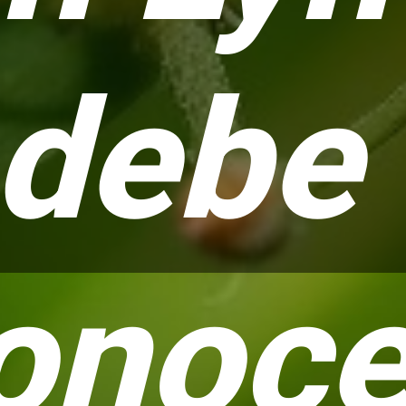
debe
onoce