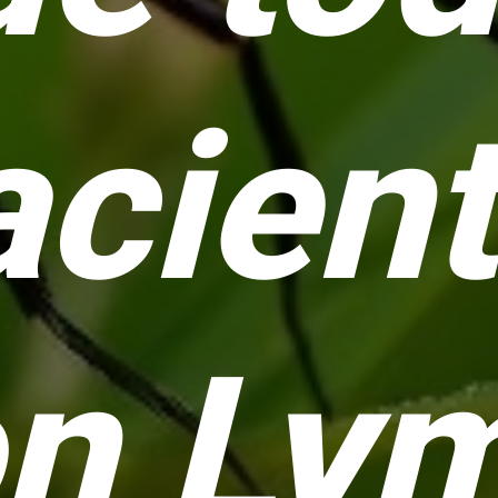
acien
n Ly