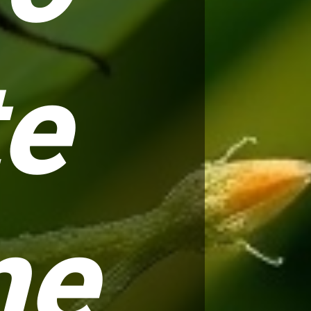
te
me