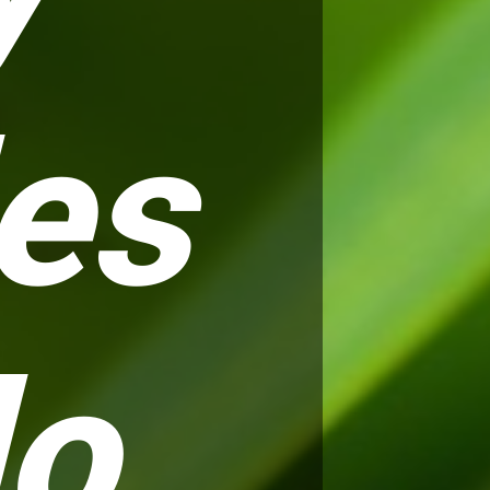
des
do