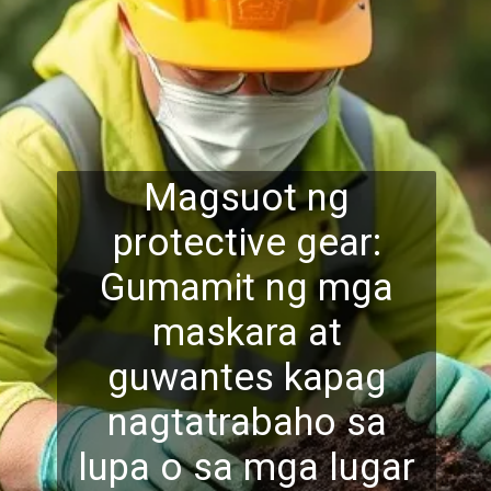
Magsuot ng
protective gear:
Gumamit ng mga
maskara at
guwantes kapag
nagtatrabaho sa
lupa o sa mga lugar