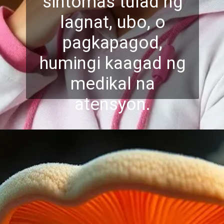
sintomas tulad ng
lagnat, ubo, o
pagkapagod,
humingi kaagad ng
medikal na
atensyon.