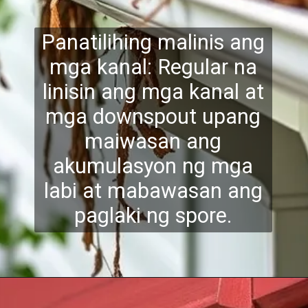
Panatilihing malinis ang
mga kanal: Regular na
linisin ang mga kanal at
mga downspout upang
maiwasan ang
akumulasy
on ng mga
labi at mabawasan ang
paglaki ng spore.