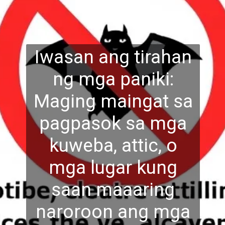
Iwasan ang tirahan
ng mga paniki:
Maging maingat sa
pagpasok sa mga
kuweba, attic, o
mga lugar k
ung
saan maaaring
naroroon ang mga