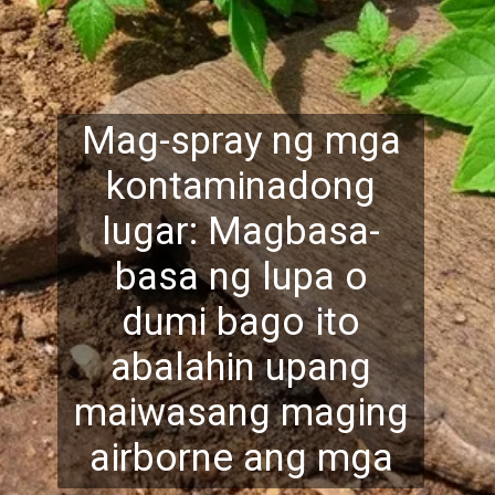
Mag-spray ng mga
kontaminadong
lugar: Magbasa-
basa ng lupa o
dumi bago ito
abalahin upang
maiwasang maging
airborne
ang mga