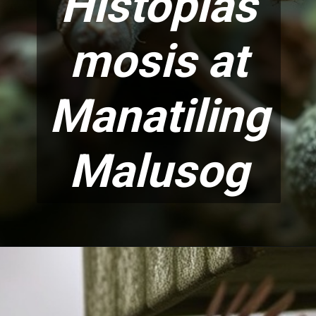
Histoplas
mosis at
Man
atiling
Malusog