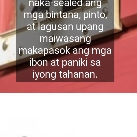
naka-sealed ang
mga bintana, pinto,
at lagusan upang
maiwasang
mak
apasok ang mga
ibon at paniki sa
iyong tahanan.