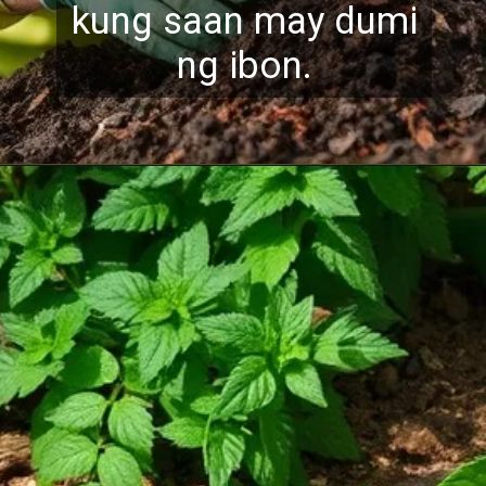
kung s
aan may dumi
ng ibon.