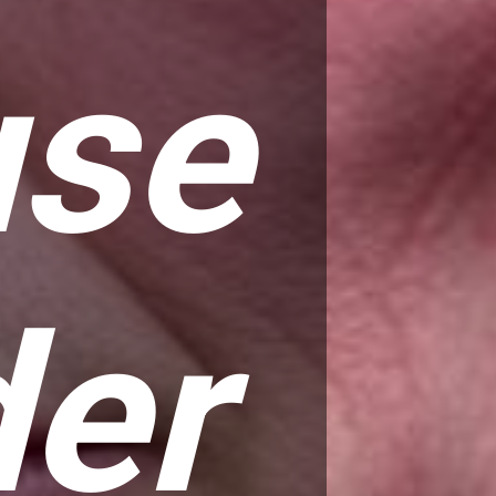
use
der