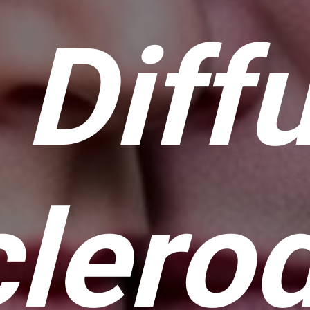
 Diff
l
ero