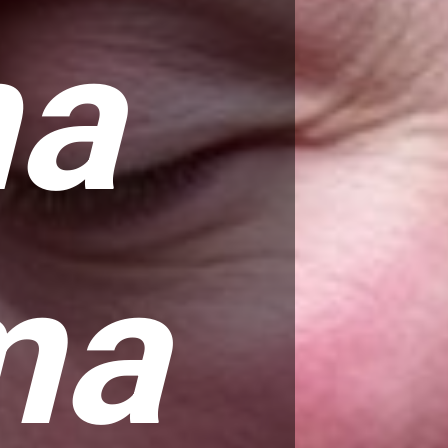
na
ma