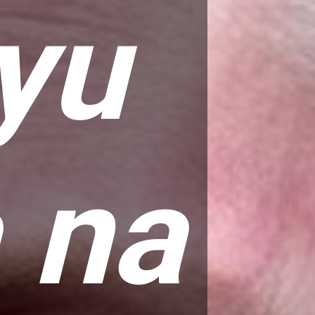
yu
 na