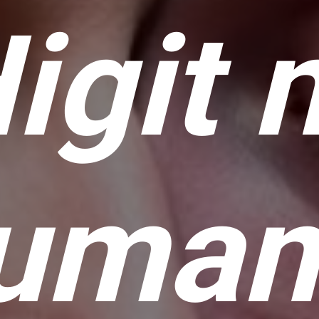
igit 
uma