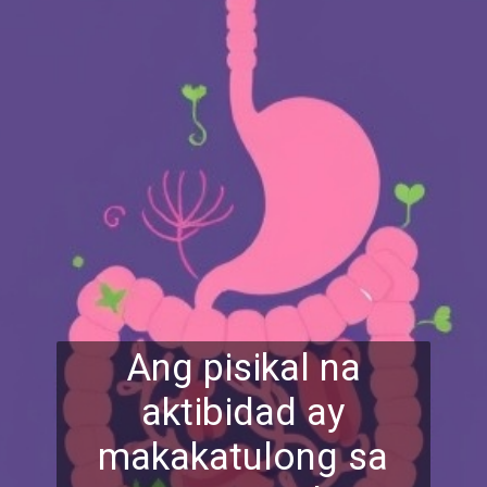
Ang pisikal na
aktibidad ay
makakatulong sa