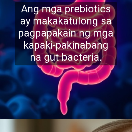
Ang mga prebiotics
ay makakatulong sa
pagpapakain ng mga
kapaki-pakinabang
na gut ba
cteria.