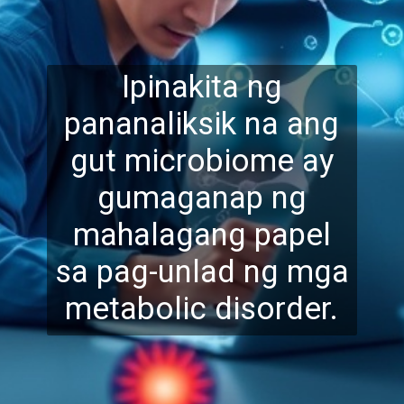
Ipinakita ng
pananaliksik na ang
gut microbiome ay
gumaganap ng
mahalagang p
apel
sa pag-unlad ng mga
metabolic disorder.