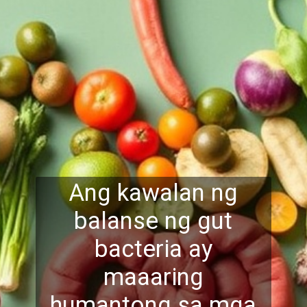
Ang kawalan ng
balanse ng gut
bacteria ay
maaaring
humantong sa mga