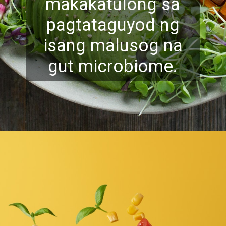
makakatulong sa
pagtatagu
yod ng
isang malusog na
gut microbiome.