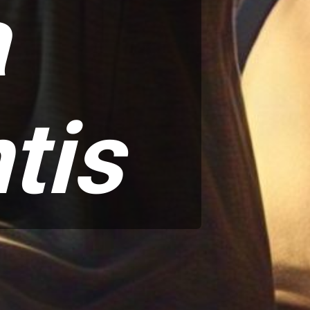
a
tis