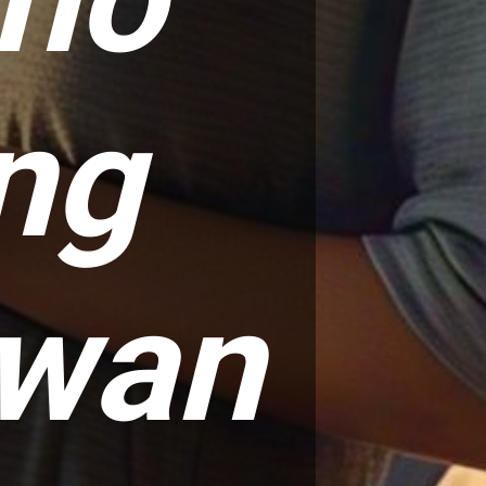
ng
awan