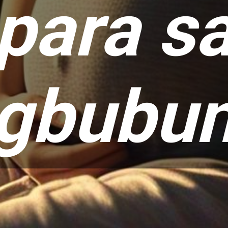
para s
gbubun