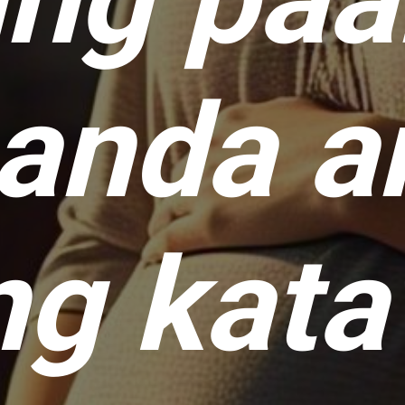
handa a
ng kat