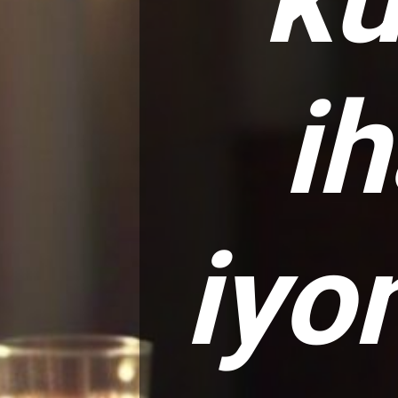
i
iyo