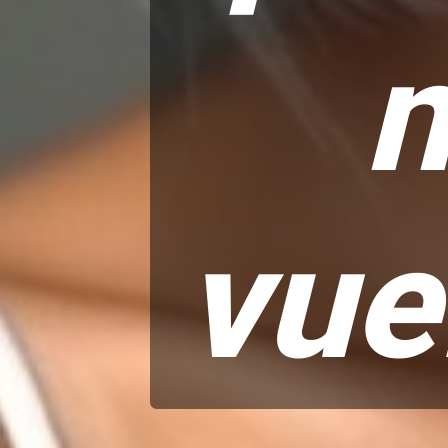
n
vue