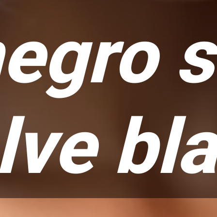
egro 
lve bl