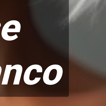
se
anco