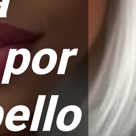
a
 por
ello