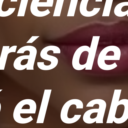
cienci
rás de
 el cab