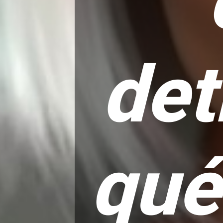
det
qué