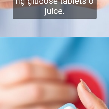
ng g
lucose tablets o
juice.