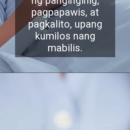
ng panginginig,
pagpapawis, at
pagkalito, upa
ng
kumilos nang
mabilis.