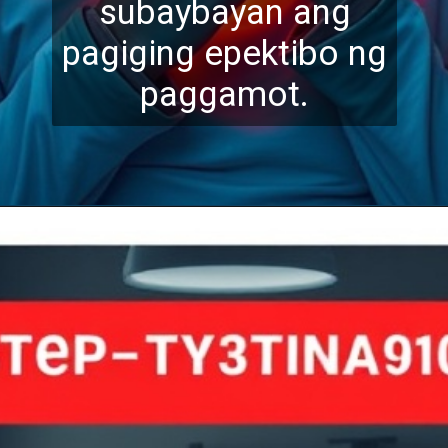
subayba
yan ang
pagiging epektibo ng
paggamot.