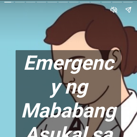
Emergenc
y ng
Mababang
Asukal sa