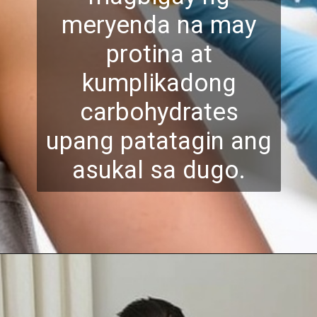
meryenda na may
protina at
kumplikadong
carbohydrates
upang p
atatagin ang
asukal sa dugo.