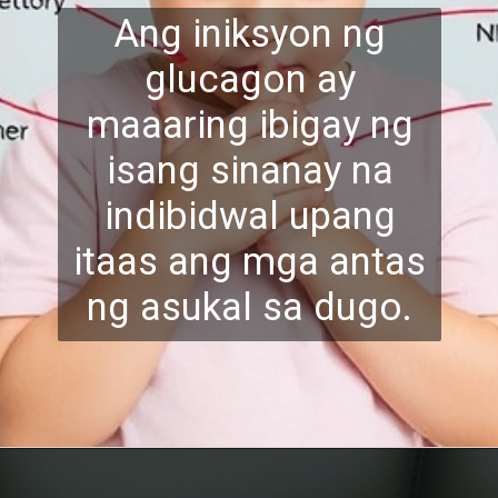
Ang iniksyon ng
glucagon ay
maaaring ibigay ng
isang sinanay na
indibidwal upang
itaas ang
mga antas
ng asukal sa dugo.