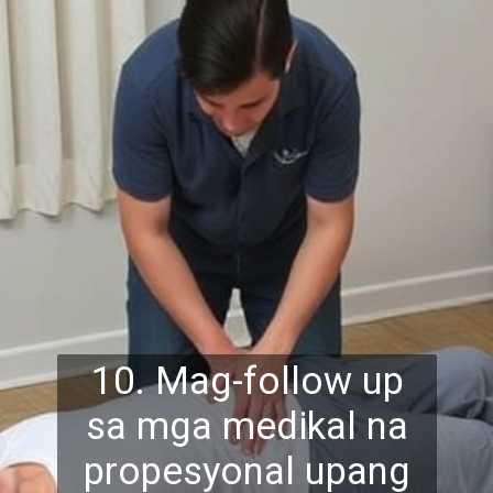
10. Mag-follow up
sa mga medikal na
propesyonal upang