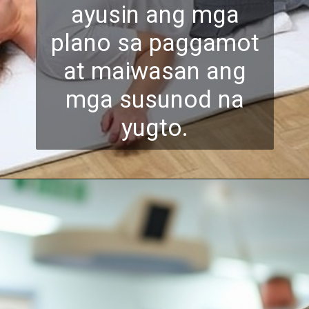
ayusin ang mga
plano sa paggamot
at maiwa
san ang
mga susunod na
yugto.