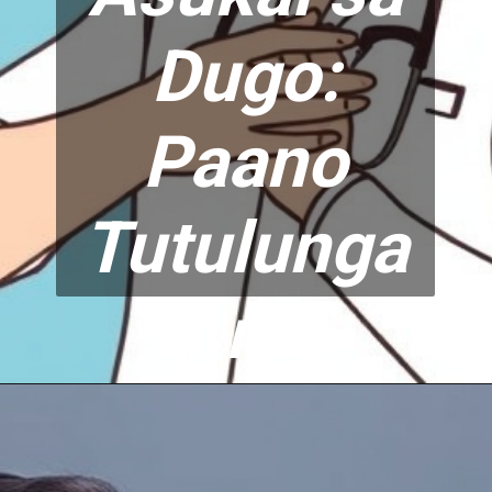
Dugo:
Paano
Tutulunga
n