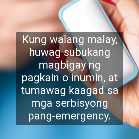
Kung walang malay,
huwag subukang
magbigay ng
pagkain o inumin, at
tumawag kaagad sa
mga serbi
syong
pang-emergency.