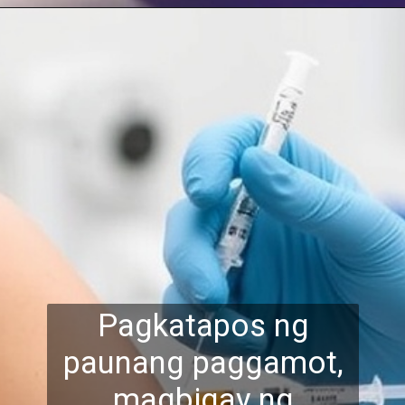
Pagkatapos ng
paunang paggamot,
magbigay ng