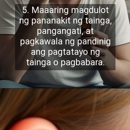
5. Maaaring magdulot
ng pananakit ng tainga,
pangangati, at
pagkawala ng pand
inig
ang pagtatayo ng
tainga o pagbabara.