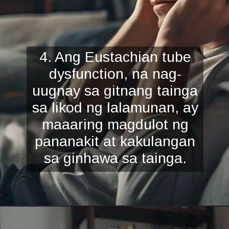
4. Ang Eustachian tube
dysfunction, na nag-
uugnay sa gitnang tainga
sa likod ng lalamunan, ay
maaaring magdulot ng
pananaki
t at kakulangan
sa ginhawa sa tainga.