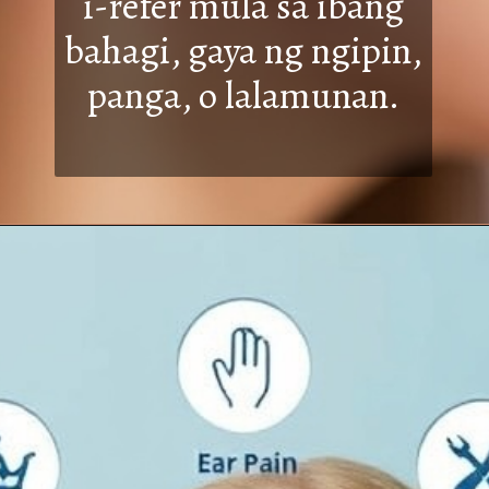
i-refer mula sa ibang
bahagi, gaya ng ngipi
n,
panga, o lalamunan.