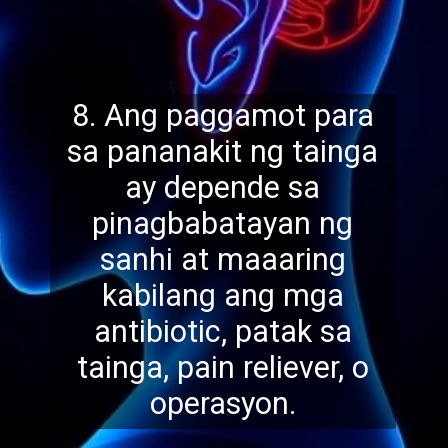
8. Ang paggamot para
sa pananakit ng tainga
ay depende sa
pinagbabatayan ng
sanhi at maaaring
kabilang ang mga
antibiotic, pa
tak sa
tainga, pain reliever, o
operasyon.