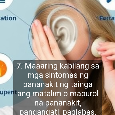
7. Maaaring kabilang sa
mga sintomas ng
pananakit ng tainga
ang matalim o mapurol
na pananakit,
pang
angati, paglabas,