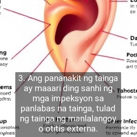
3. Ang pananakit ng tainga
ay maaari ding sanhi ng
mga impeksyon sa
panlabas na tainga, tulad
ng
tainga ng manlalangoy
o otitis externa.