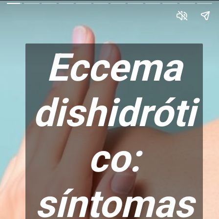
Eccema
dishidróti
co:
síntomas