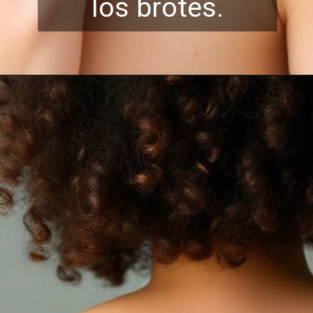
l
os brotes.