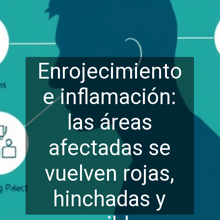
Enrojecimiento
e inflamación:
las áreas
afectadas se
vuelven rojas,
hinch
adas y