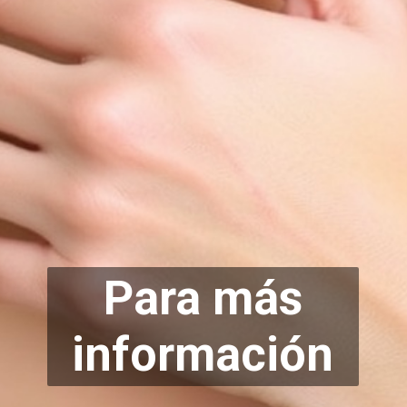
Para más
info
rmación