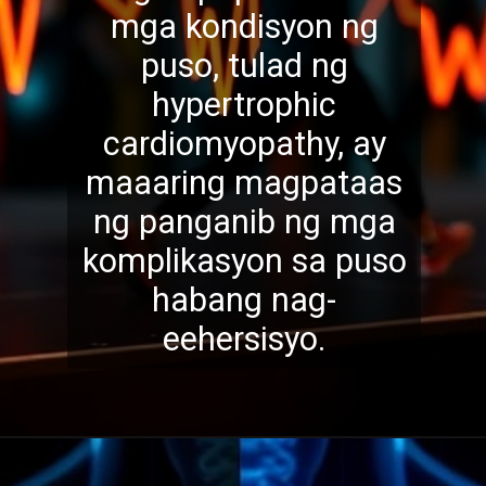
mga kondisyon ng
puso, tulad ng
hypertrophic
cardiomyopathy, ay
maaaring magpataas
ng panganib ng mga
komplik
asyon sa puso
habang nag-
eehersisyo.