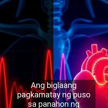
Ang biglaang
pagkamatay ng puso
sa panahon ng