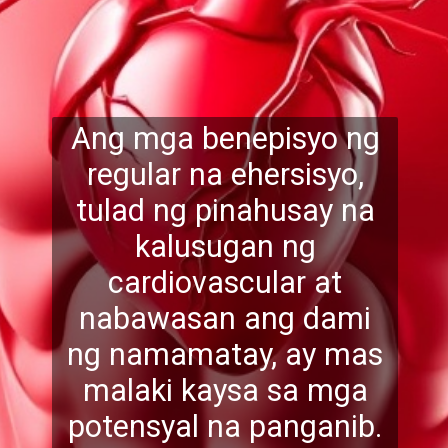
Ang mga benepisyo ng
regular na ehersisyo,
tulad ng pinahusay na
kalusugan ng
cardiovascular at
nabawasan ang dami
ng namamat
ay, ay mas
malaki kaysa sa mga
potensyal na panganib.