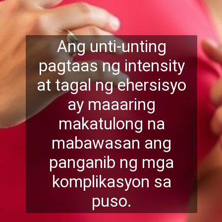
Ang unti-unting
pagtaas ng intensity
at tagal ng ehersisyo
ay maaaring
makatulong na
mabawasan ang
pang
anib ng mga
komplikasyon sa
puso.