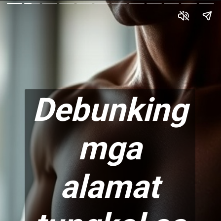
Debunking
mga
alamat