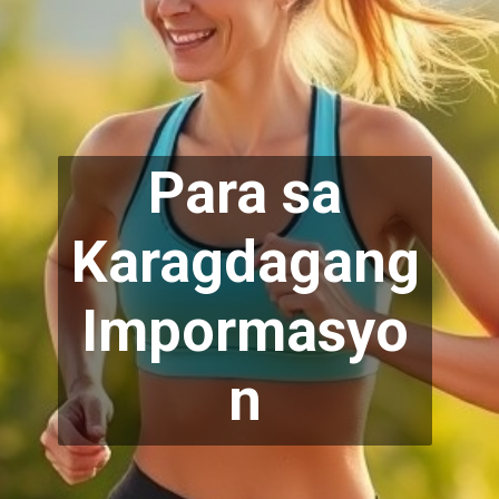
Para sa
Karag
dagang
Impormasyo
n