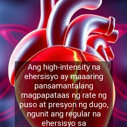
Ang high-intensity na
ehersisyo ay maaaring
pansamantalang
magpapataas ng rate ng
puso at presyon ng dugo,
ngunit ang regular na
ehersisy
o sa