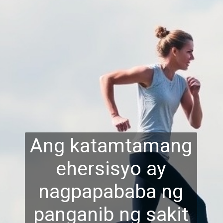
Ang katamtamang
ehersisyo ay
nagpapababa ng
panganib ng sakit