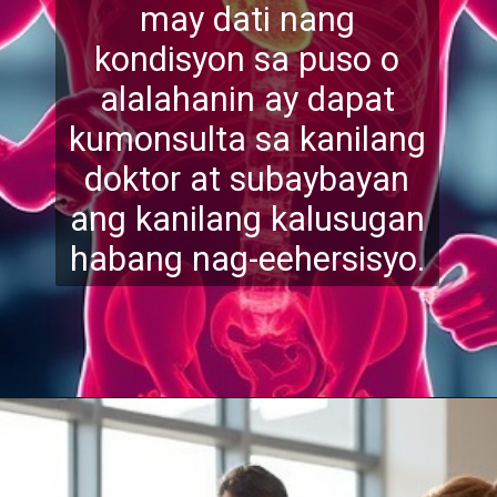
may dati nang
kondisyon sa puso o
alalahanin ay dapat
kumonsulta sa kanilang
doktor at subaybayan
ang kanil
ang kalusugan
habang nag-eehersisyo.