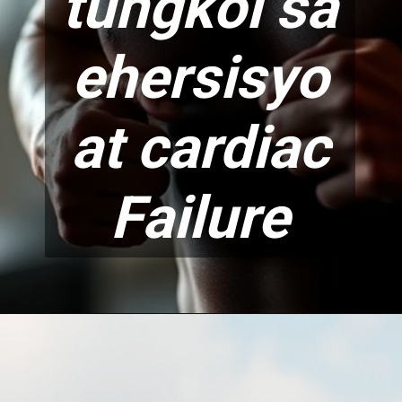
tungkol sa
ehersisyo
at cardi
ac
Failure