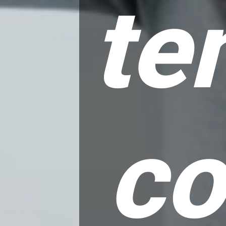
te
co