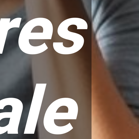
res
ale