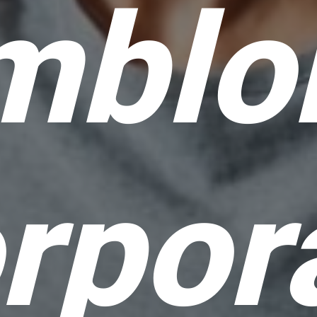
mblo
rpor