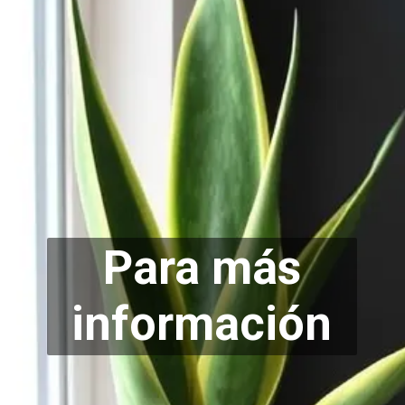
Para más
info
rmación