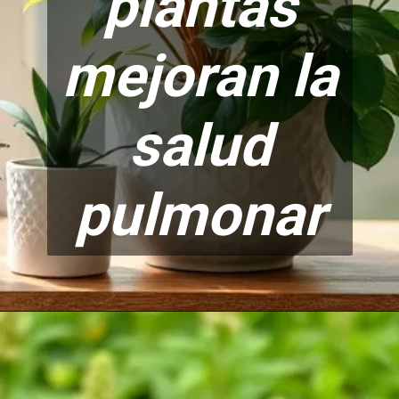
plantas
mejora
n la
salud
pulmonar