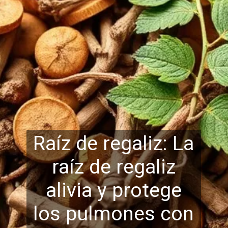
Raíz de regaliz: La
raíz de regaliz
alivia y protege
los pulmones con