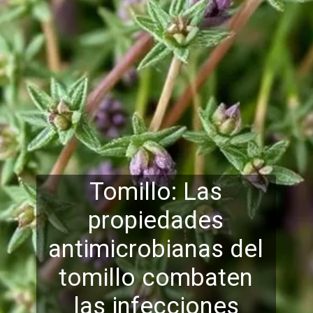
Tomillo: Las
propiedades
antimicrobianas del
tomillo combaten
las infe
cciones