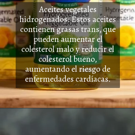
Aceites vegetales
hidrogenados: Estos aceites
contienen grasas trans, que
pueden aumentar el
colesterol malo y reducir el
colesterol bueno,
aumentando
el riesgo de
enfermedades cardíacas.