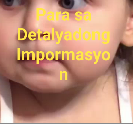
Para sa
Detalyadong
Impo
rmasyo
n