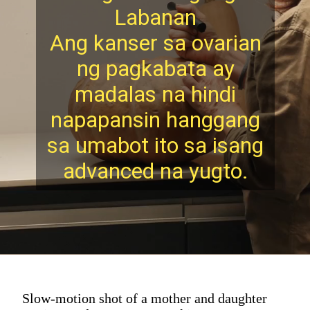
Labanan
Ang kanser sa ovarian
ng pagkabata ay
madalas na hindi
napapansin hanggang
sa umabot ito sa isang
advanced na yugto.
Slow-motion shot of a mother and daughter