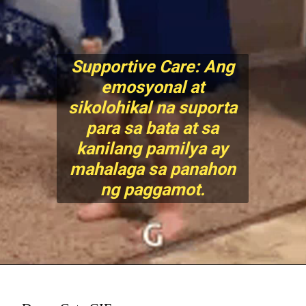
Supportive Care: Ang
emosyonal at
sikolohikal na suporta
para sa bata at sa
kanilang pamilya ay
mahalaga sa panahon
n
g paggamot.