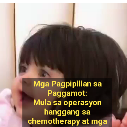
Mga Pagpipilian sa
Paggamot:
Mula sa operasyon
hanggang sa
chemotherapy at mga