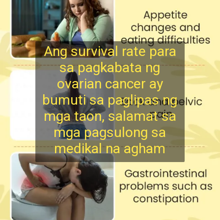
Ang survival rate para
sa pagkabata ng
ovarian cancer ay
bumuti sa paglipas ng
mga taon, salamat sa
mga pagsulong sa
m
edikal na agham