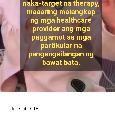
naka-target na therapy,
maaaring maiangkop
ng mga healthcare
provider ang mga
paggamot sa mga
partikular na
pangangailangan ng
bawat bata.
Illus Cute GIF