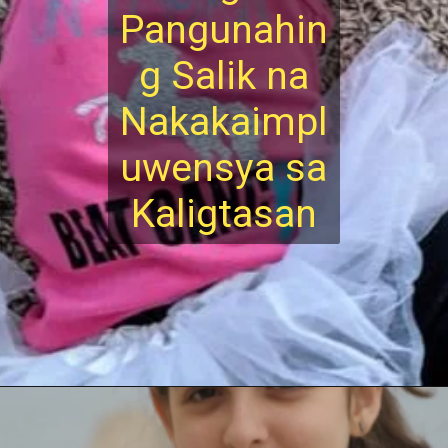
Pangunahin
g Salik na
Nakakai
mpl
uwensya sa
Kaligtasan