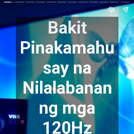
Bakit
Pinakamahu
say na
Nilalabanan
ng mga
120Hz