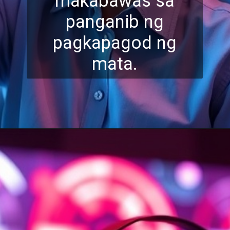
makabawas sa
panganib ng
pagkapagod ng
mata.