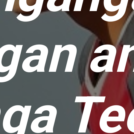
gan a
ga Te