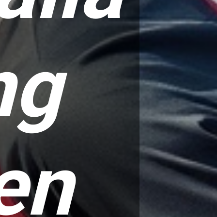
ng
en