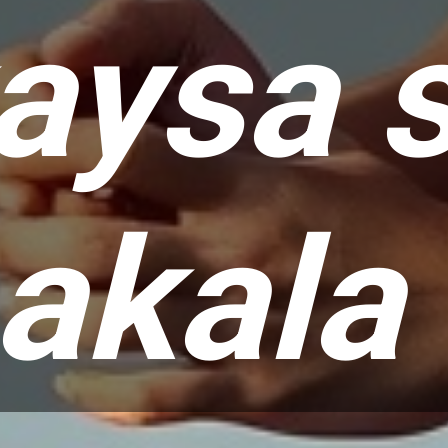
aysa 
aakala