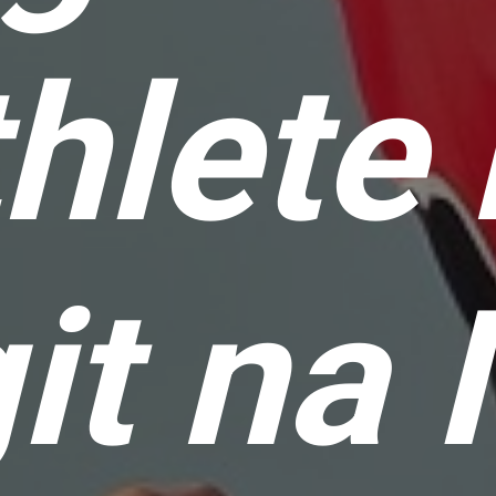
hlete
git na 