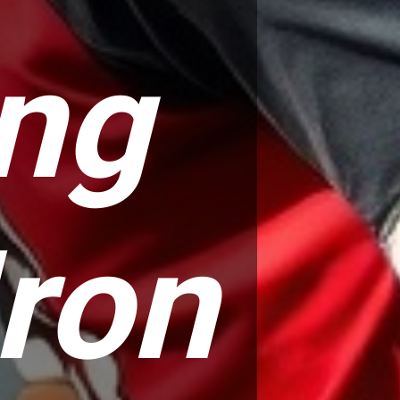
 ng
Iron