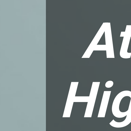
At
H
i