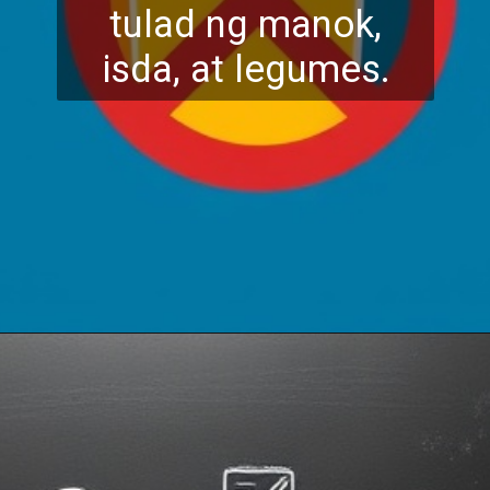
tulad ng manok,
isda,
at legumes.