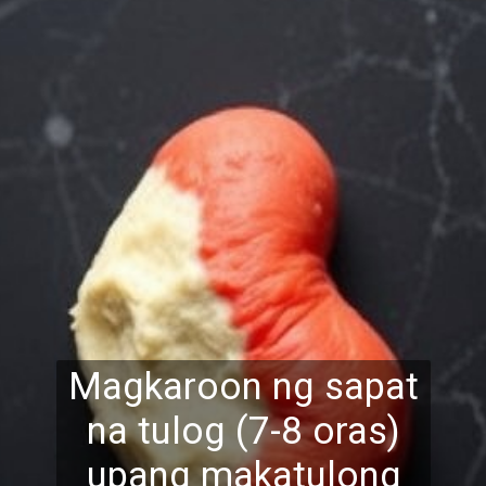
Magkaroon ng sapat
na tulog (7-8 oras)
upang makatulong