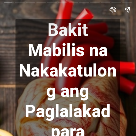
Bakit
Mabilis na
Nakakatulon
g ang
Paglalakad
para