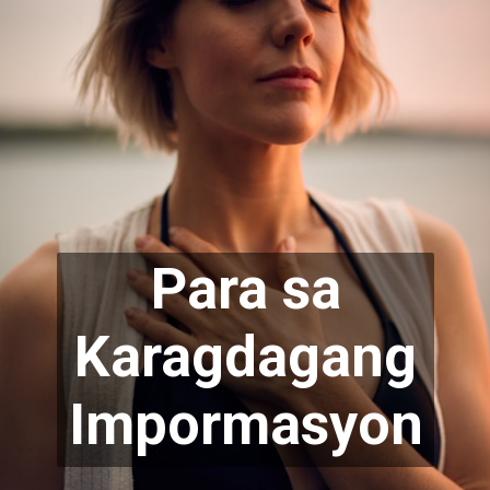
Para sa
Karag
dagang
Impormasyon