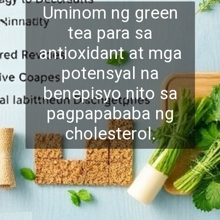
Uminom ng green
tea para sa
antioxidant at mga
potensy
al na
benepisyo nito sa
pagpapababa ng
cholesterol.