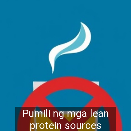
Pumili ng mga lean
protein sources