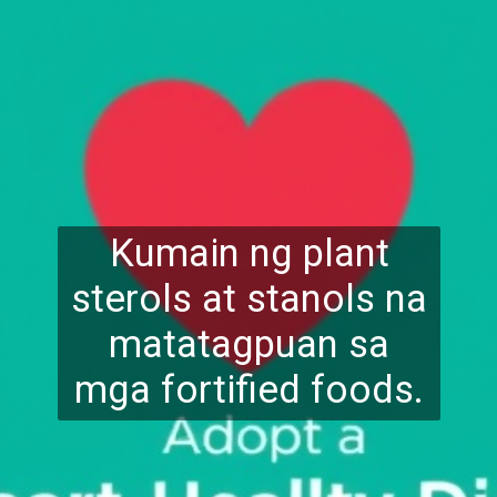
Kumain ng plant
sterols at stanols na
matatagpuan sa
mga fortified foods.