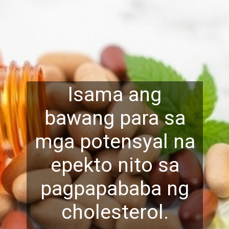
Isama ang
bawang para sa
mga potensyal na
epekto nit
o sa
pagpapababa ng
cholesterol.