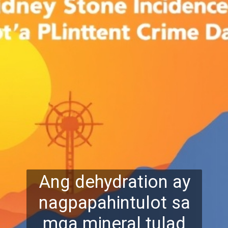
Ang dehydration ay
nagpapahintulot sa
mga mineral tulad