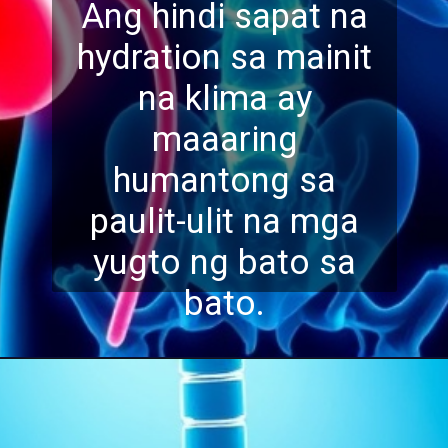
Ang hindi sapat na
hydration sa mainit
na klima ay
maaaring
humantong sa
paulit-u
lit na mga
yugto ng bato sa
bato.