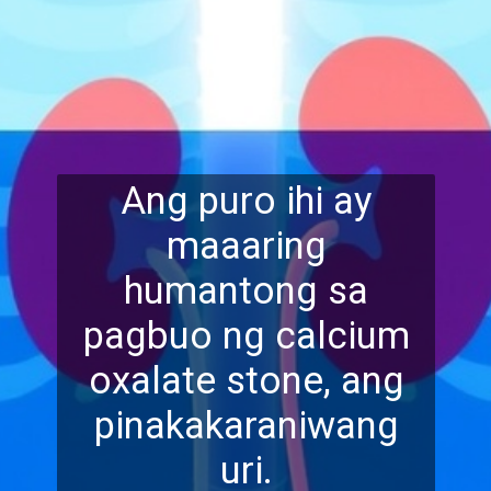
Ang puro ihi ay
maaaring
humantong sa
pagbuo ng calcium
oxalate stone, ang
pinakakara
niwang
uri.