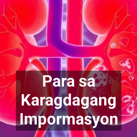
Para sa
Karag
dagang
Impormasyon