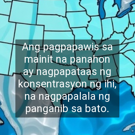
Ang pagpapawis sa
mainit na panahon
ay nagpapataas ng
konsentrasyon ng ihi,
na
nagpapalala ng
panganib sa bato.