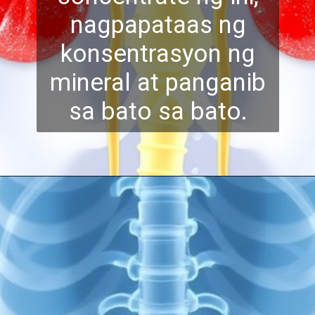
nagpapataas ng
konsentrasyon ng
min
eral at panganib
sa bato sa bato.