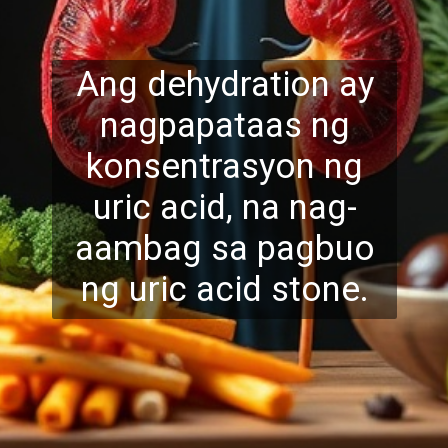
Ang dehydration ay
nagpapataas ng
konsentrasyon ng
uric acid, na nag-
aambag sa pagbuo
ng
uric acid stone.