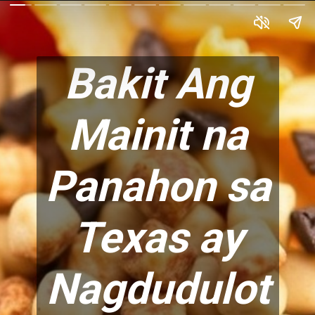
Bakit Ang
Mainit na
Panahon sa
Texas ay
Nagdudulot