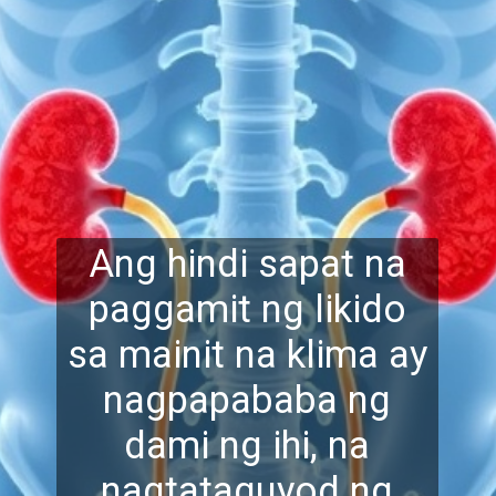
Ang hindi sapat na
paggamit ng likido
sa mainit na klima ay
nagpapababa ng
dami ng ihi, na
nagtataguyod ng