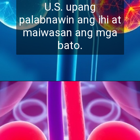
U.S. upang
palabn
awin ang ihi at
maiwasan ang mga
bato.