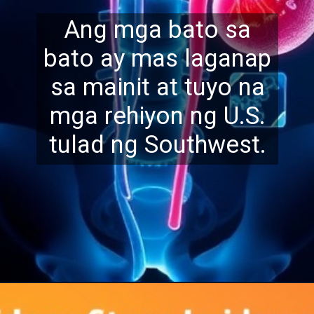
Ang mga bato sa
bato ay mas laganap
sa mainit at tuyo na
mga rehiyon ng U.S.
tul
ad ng Southwest.