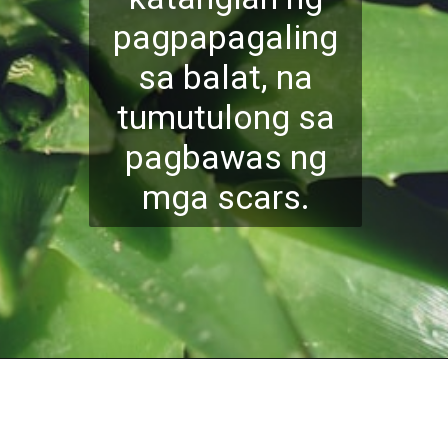
pagpapagaling
sa balat, na
tumutulong sa
pagbawas ng
mga scars.