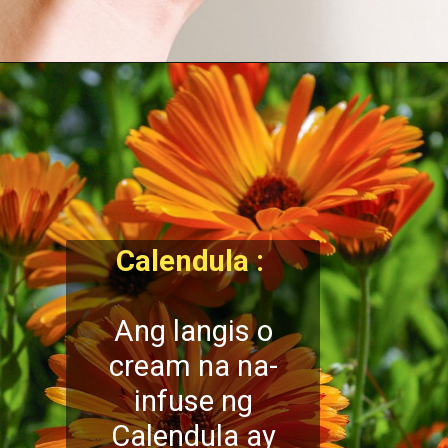
Calendula :
Ang langis o
cream na na-
infuse ng
Calendula ay