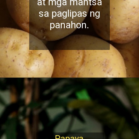
at mga mantsa
sa paglipas ng
panahon.
Papaya