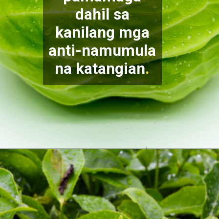
dahil sa
kanilang mga
anti-namumula
na katangia
n
.