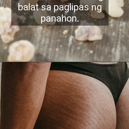
balat sa paglipas ng
panahon.