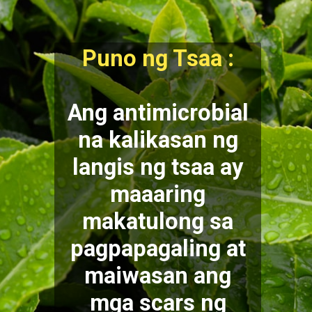
Puno ng Tsaa :
Ang antimicrobial
na kalikasan ng
langis ng tsaa ay
maaaring
makatulong sa
pagpapagaling at
maiwasan ang
mga scars ng