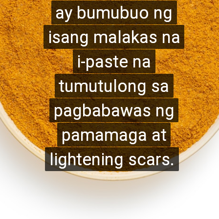
ay bumubuo ng
ay bumubuo ng
isang malakas na
isang malakas na
i-paste na
i-paste na
tumutulong sa
tumutulong sa
pagbabawas ng
pagbabawas ng
pamamaga at
pamamaga at
lightening scars.
lightening scars.