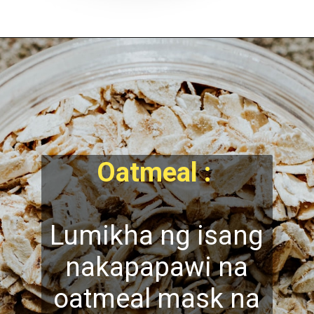
Oatmeal :
Lumikha ng isang
nakapapawi na
oatmeal mask na