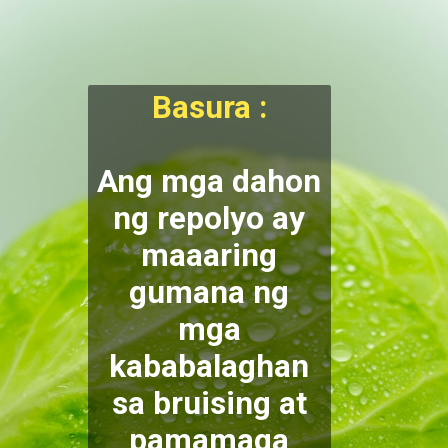
Basura :
Ang mga dahon
ng repolyo ay
maaaring
gumana ng
mga
kababalaghan
sa bruising at
pamamaga