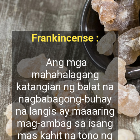
Frankincense :
Ang mga
mahahalagang
katangian ng balat na
nagbabagong-buhay
na langis ay maaaring
mag-ambag sa isang
mas kahit na tono ng