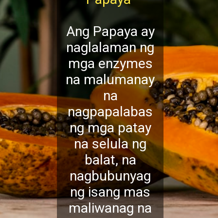
Ang Papaya ay
naglalaman ng
mga enzymes
na malumanay
na
nagpapalabas
ng mga patay
na selula ng
balat, na
nagbubunyag
ng isang mas
maliwanag na