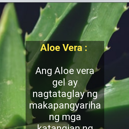
Aloe Vera :
Ang Aloe vera
gel ay
nagtataglay ng
makapangyariha
ng mga
katangian ng