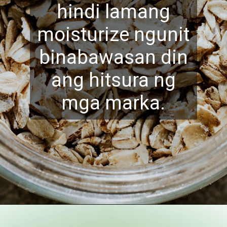
hindi lamang
moisturize ngunit
binabawasan din
ang hitsura ng
mga marka.