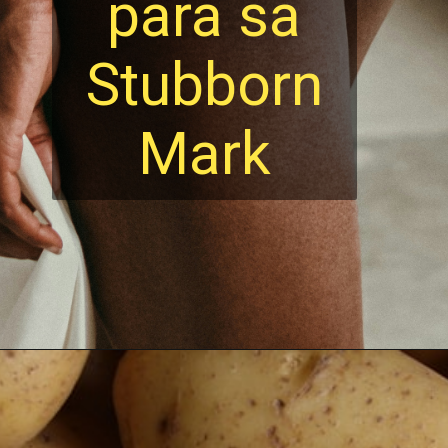
para sa
Stubborn
Mark