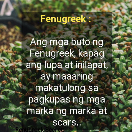
Fenugreek :
Ang mga buto ng
Fenugreek, kapag
ang lupa at inilapat,
ay maaaring
makatulong sa
pagkupas ng mga
marka ng marka at
scars..
Fenugreek Secret: