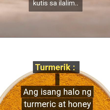
kutis sa ilalim..
Turmerik :
Turmerik :
Ang isang halo ng
Ang isang halo ng
turmeric at honey
turmeric at honey