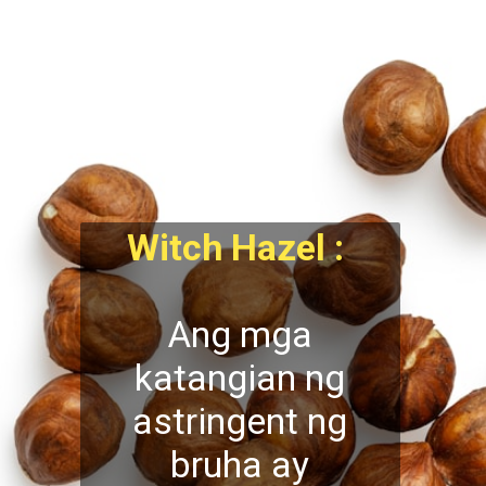
Witch Hazel :
Ang mga
katangian ng
astringent ng
bruha ay