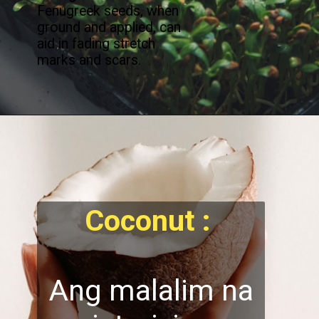
Fenugreek seeds, when
ground and applied, can
aid in fading stretch
marks and scars.
Coconut :
Ang malalim na