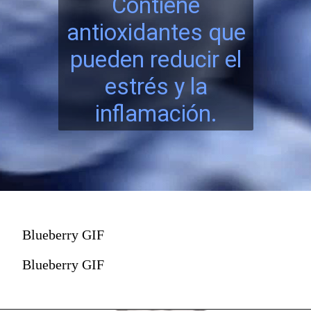
Contiene
antioxidantes que
pueden reducir el
estrés y la
inflamación.
Blueberry GIF
Blueberry GIF