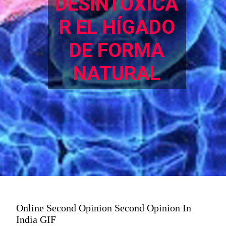
DESINTOXICA
R EL HÍ
GADO
DE FORMA
NATURAL
Online Second Opinion Second Opinion In
India GIF