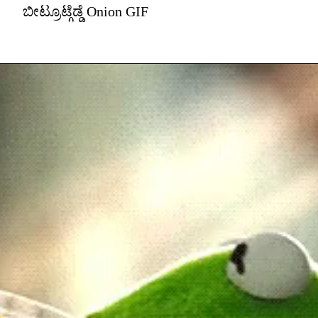
ಬೀಟ್ರೂಟ್ಗೆಡ್ಡೆ Onion GIF