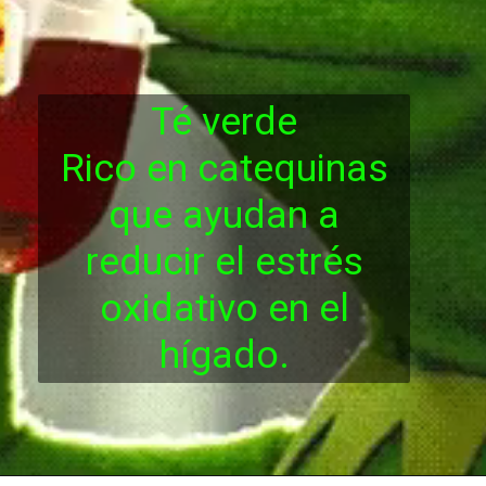
Té verde
Rico en catequinas
que ayudan a
reducir el estrés
oxidativo en el
hígado.