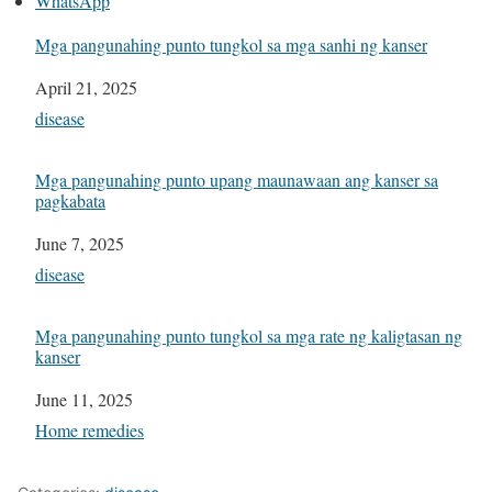
WhatsApp
Mga pangunahing punto tungkol sa mga sanhi ng kanser
Date
April 21, 2025
In relation to
disease
Mga pangunahing punto upang maunawaan ang kanser sa
pagkabata
Date
June 7, 2025
In relation to
disease
Mga pangunahing punto tungkol sa mga rate ng kaligtasan ng
kanser
Date
June 11, 2025
In relation to
Home remedies