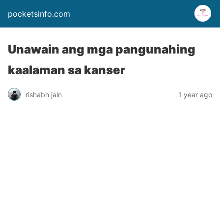
pocketsinfo.com
Unawain ang mga pangunahing
kaalaman sa kanser
rishabh jain
1 year ago